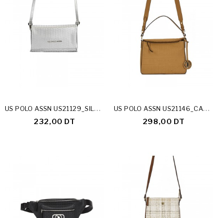
U
S POLO ASSN US21129_SILVER
U
S POLO ASSN US21146_CAPPUCINO
232,00 DT
298,00 DT