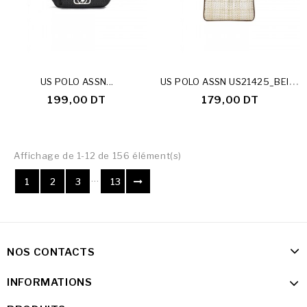
U
S POLO ASSN US21425_BEIGE
US POLO ASSN...
199,00 DT
179,00 DT
Affichage de 1-12 de 156 élément(s)
…
1
2
3
13
NOS CONTACTS
INFORMATIONS