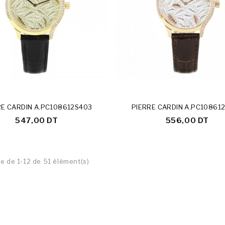
Rupture De Stock
RE CARDIN A.PC108612S403
PIERRE CARDIN A.PC10861
547,00 DT
556,00 DT
e de 1-12 de 51 élément(s)