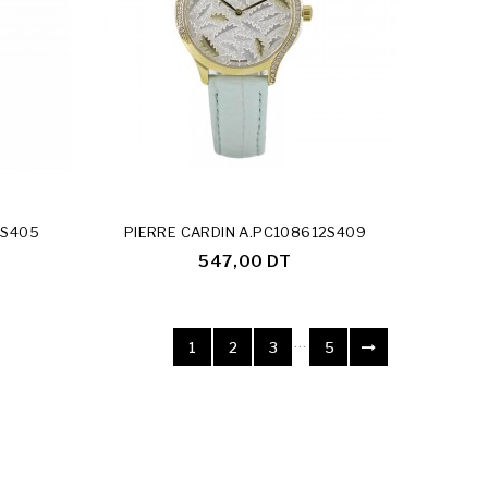
2S405
PIERRE CARDIN A.PC108612S409
547,00 DT
…
1
2
3
5