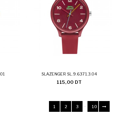
.01
SLAZENGER SL.9.6371.3.04
115,00 DT
…
1
2
3
10