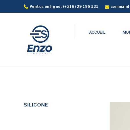
commande
Ventes en ligne :
(+216) 29 198 121
ACCUEIL
MO
SILICONE