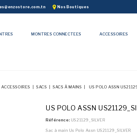
s@enzostore.com.tn
Nos Boutiques
NTRES
MONTRES CONNECTEES
ACCESSOIRES
ACCESSOIRES
SACS
SACS À MAINS
US POLO ASSN US2112
US POLO ASSN US21129_S
Référence:
US21129_SILVER
Sac à main Us Polo Assn US21129_SILVER