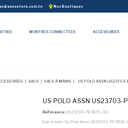
s@enzostore.com.tn
Nos Boutiques
NTRES
MONTRES CONNECTEES
ACCESSOIRES
CCESSOIRES
SACS
SACS À MAINS
US POLO ASSN US23703-
US POLO ASSN US23703-P
Référence:
US23703-PETROL-OIL
Sac à main Us Polo Assn US23703-PETROL-