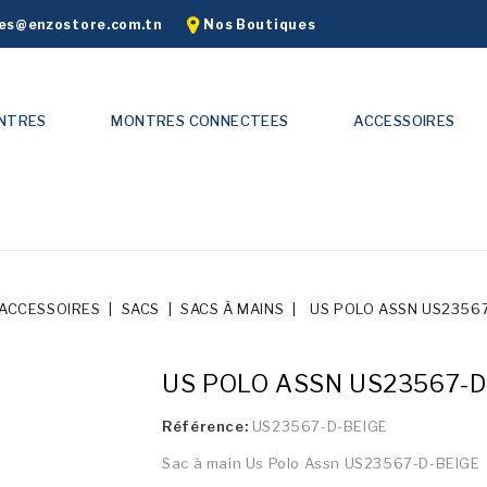
s@enzostore.com.tn
Nos Boutiques
NTRES
MONTRES CONNECTEES
ACCESSOIRES
ACCESSOIRES
SACS
SACS À MAINS
US POLO ASSN US23567
US POLO ASSN US23567-D
Référence:
US23567-D-BEIGE
Sac à main Us Polo Assn US23567-D-BEIGE