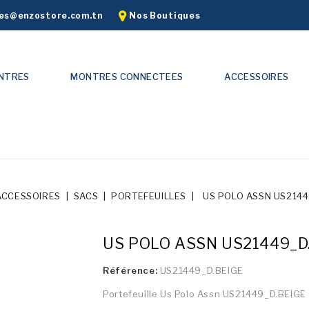
s@enzostore.com.tn
Nos Boutiques
NTRES
MONTRES CONNECTEES
ACCESSOIRES
ACCESSOIRES
SACS
PORTEFEUILLES
US POLO ASSN US2144
US POLO ASSN US21449_D
Référence:
US21449_D.BEIGE
Portefeuille Us Polo Assn US21449_D.BEIGE