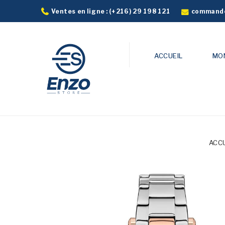
commande
Ventes en ligne :
(+216) 29 198 121
ACCUEIL
MO
ACC