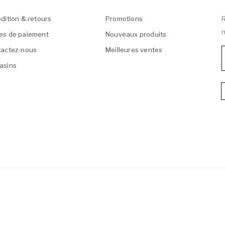
dition & retours
Promotions
R
n
es de paiement
Nouveaux produits
actez-nous
Meilleures ventes
asins