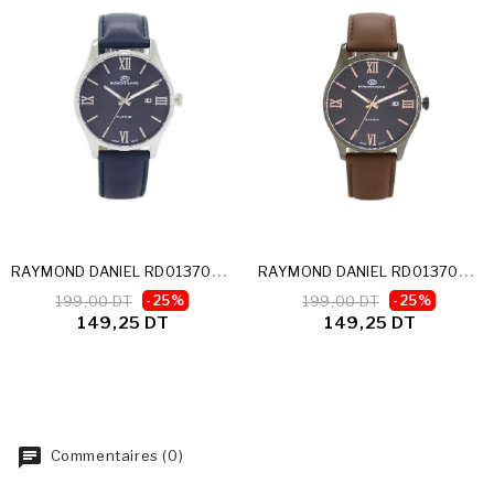
Rupture De Stock
Rupture De Stock
R
AYMOND DANIEL RD013700F-C
R
AYMOND DANIEL RD013700F-D
199,00 DT
-25%
199,00 DT
-25%
149,25 DT
149,25 DT
Commentaires (0)