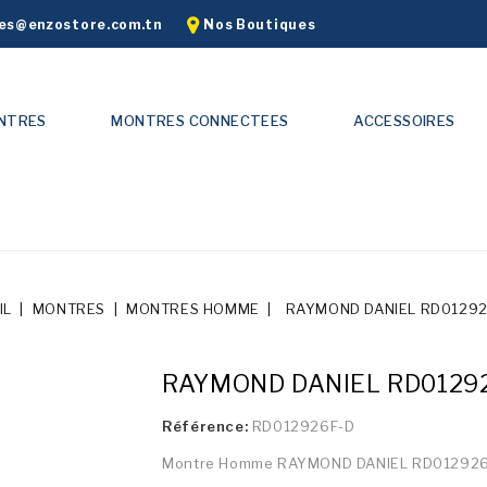
s@enzostore.com.tn
Nos Boutiques
NTRES
MONTRES CONNECTEES
ACCESSOIRES
IL
MONTRES
MONTRES HOMME
RAYMOND DANIEL RD01292
RAYMOND DANIEL RD0129
Référence:
RD012926F-D
Montre Homme RAYMOND DANIEL RD01292