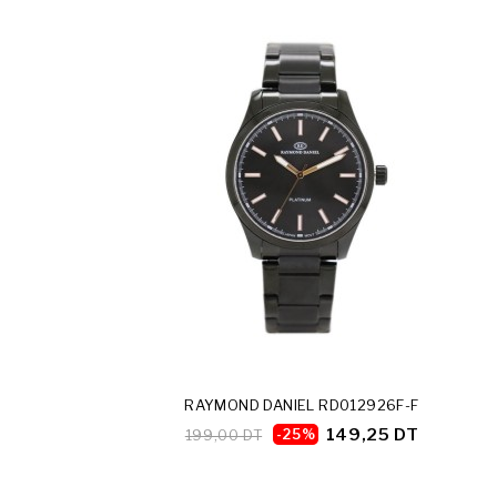
RAYMOND DANIEL RD012926F-F
149,25 DT
199,00 DT
-25%