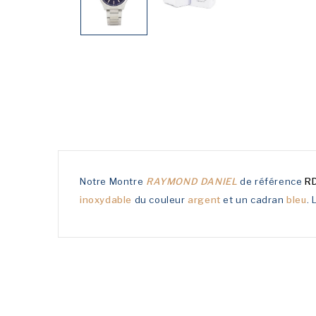
Notre Montre
RAYMOND DANIEL
de référence
R
inoxydable
du couleur
argent
et un cadran
bleu
. 