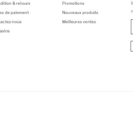
dition & retours
Promotions
R
n
es de paiement
Nouveaux produits
actez-nous
Meilleures ventes
asins