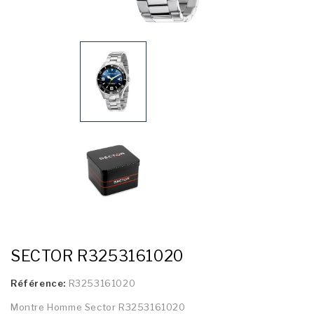
SECTOR R3253161020
Référence:
R3253161020
Montre Homme Sector R3253161020