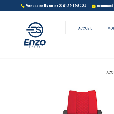
commande
Ventes en ligne :
(+216) 29 198 121
ACCUEIL
MO
ACC