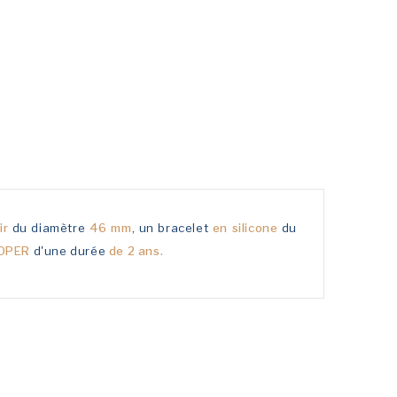
ir
du diamètre
46 mm
, un bracelet
en silicone
du
OOPER
d'une durée
de 2 ans.