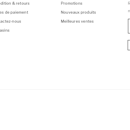
dition & retours
Promotions
R
n
es de paiement
Nouveaux produits
actez-nous
Meilleures ventes
asins