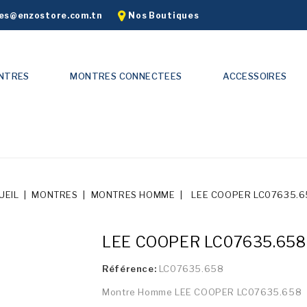
s@enzostore.com.tn
Nos Boutiques
NTRES
MONTRES CONNECTEES
ACCESSOIRES
UEIL
MONTRES
MONTRES HOMME
LEE COOPER LC07635.6
LEE COOPER LC07635.658
Référence:
LC07635.658
Montre Homme LEE COOPER LC07635.658