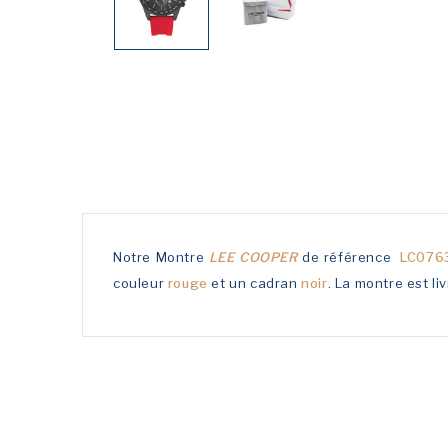
Notre Montre
LEE COOPER
de référence
LC076
couleur
rouge
et un cadran
noir
. La montre est li