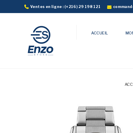
commande
Ventes en ligne :
(+216) 29 198 121
ACCUEIL
MO
ACC