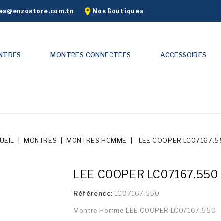
s@enzostore.com.tn
Nos Boutiques
NTRES
MONTRES CONNECTEES
ACCESSOIRES
UEIL
MONTRES
MONTRES HOMME
LEE COOPER LC07167.5
LEE COOPER LC07167.550
Référence:
LC07167.550
Montre Homme LEE COOPER LC07167.550