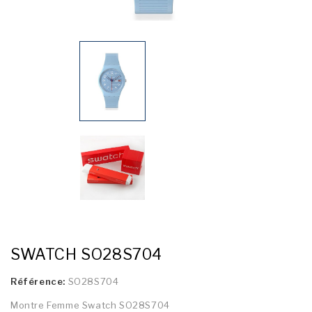
SWATCH SO28S704
Référence:
SO28S704
Montre Femme Swatch SO28S704