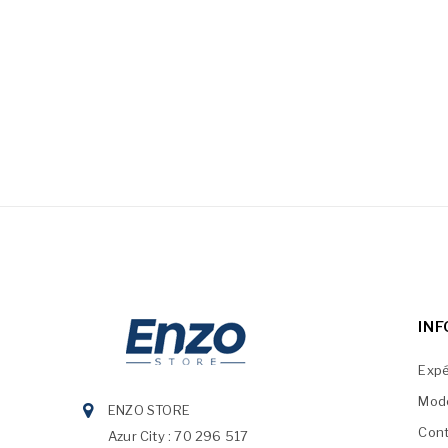
IN
Expé
Mod
ENZO STORE
Cont
Azur City : 70 296 517