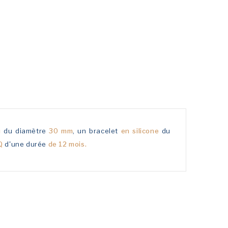
u
du diamètre
30 mm
, un bracelet
en silicone
du
Q
d'une durée
de 12 mois.