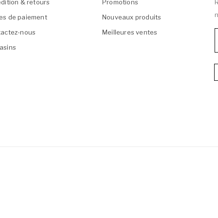
dition & retours
Promotions
R
n
es de paiement
Nouveaux produits
actez-nous
Meilleures ventes
asins