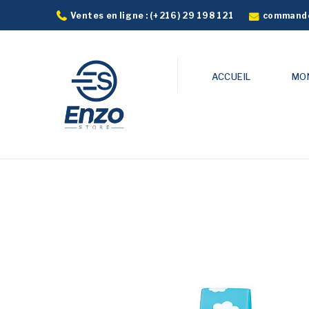
commande
Ventes en ligne :
(+216) 29 198 121
ACCUEIL
MO