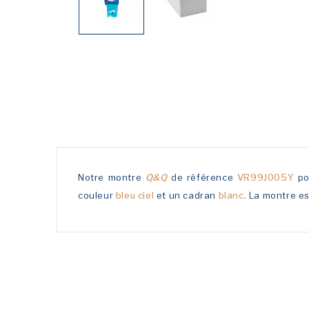
Notre montre
Q&Q
de référence
VR99J005Y
po
couleur
bleu ciel
et un cadran
blanc
. La montre es