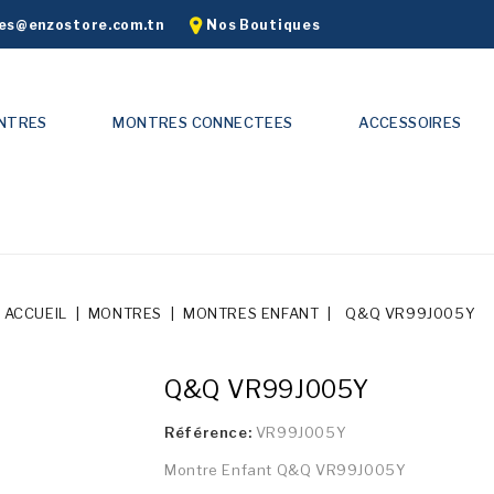
s@enzostore.com.tn
Nos Boutiques
NTRES
MONTRES CONNECTEES
ACCESSOIRES
ACCUEIL
MONTRES
MONTRES ENFANT
Q&Q VR99J005Y
Q&Q VR99J005Y
Référence:
VR99J005Y
Montre Enfant Q&Q VR99J005Y